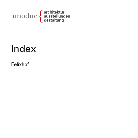
unodue{architektur
| ausstellung | design
Index
Felixhof