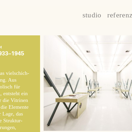
studio
referen
«
1933–1945
as vielschich-
ung. Aus
olisch für
 entsteht ein
 die Vitrinen
 die Elemente
 Lage, das
e Struktur-
erungen,