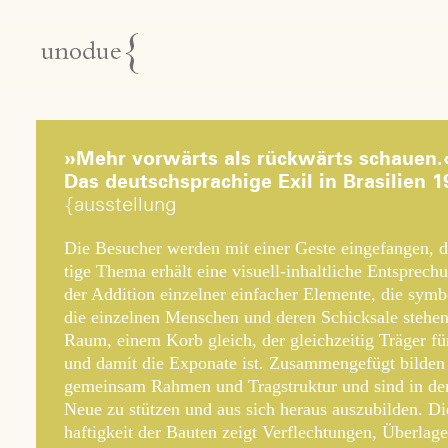
unodue{architektur
| ausstellung | design
»Mehr vorwärts als rückwärts schauen.
Das deutschsprachige Exil in Brasilien 
ausstellung
Die Besucher werden mit einer Geste eingefangen, d
tige Thema erhält eine visuell-inhaltliche Entsprech
der Addition einzelner einfacher Elemente, die symb
die einzelnen Menschen und deren Schicksale stehen,
Raum, einem Korb gleich, der gleichzeitig Träger für
und damit die Exponate ist. Zusammengefügt bilden
gemeinsam Rahmen und Tragstruktur und sind in der
Neue zu stützen und aus sich heraus auszubilden. Di
haftigkeit der Bauten zeigt Verflechtungen, Überlag