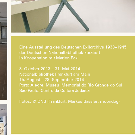
Eine Ausstellung des Deutschen Exilarchivs 1933–1945
der Deutschen Nationalbibliothek kuratiert
in Kooperation mit Marlen Eckl
8. Oktober 2013 – 31. Mai 2014
Nationalbibliothek Frankfurt am Main
15. August – 28. September 2014
Porto Alegre, Museu
Memorial do Rio Grande do Sul
Sao Paulo, Centro da Cultura Judaica
Fotos: © DNB (Frankfurt: Markus Bassler, moondog)