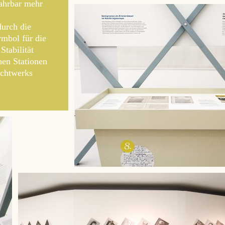
fahrbar mehr
durch die
ymbol für die
tabilität
nen Stationen
echtwerks