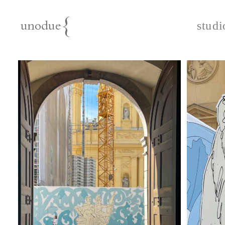
studi
unodue{architektur
| ausstellung | design