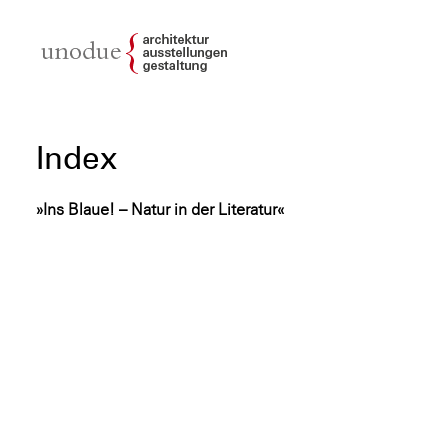
unodue{architektur
| ausstellung | design
Index
»Ins Blaue! – Natur in der Literatur«