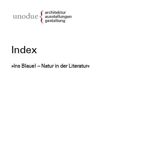
unodue{architektur
| ausstellung | design
Index
»Ins Blaue! – Natur in der Literatur«