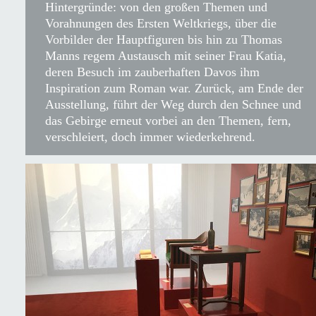
Hintergründe: von den großen Themen und
Vorahnungen des Ersten Weltkriegs, über die
Vorbilder der Hauptfiguren bis hin zu Thomas
Manns regem Austausch mit seiner Frau Katia,
deren Besuch im zauberhaften Davos ihm
Inspiration zum Roman war. Zurück, am Ende der
Ausstellung, führt der Weg durch den Schnee und
das Gebirge erneut vorbei an den Themen, fern,
verschleiert, doch immer wiederkehrend.