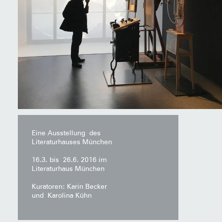
Eine Ausstellung des
Literaturhauses München
16.3. bis 26.6. 2016 im
Literaturhaus München
Kuratoren: Karin Becker
und Karolina Kühn